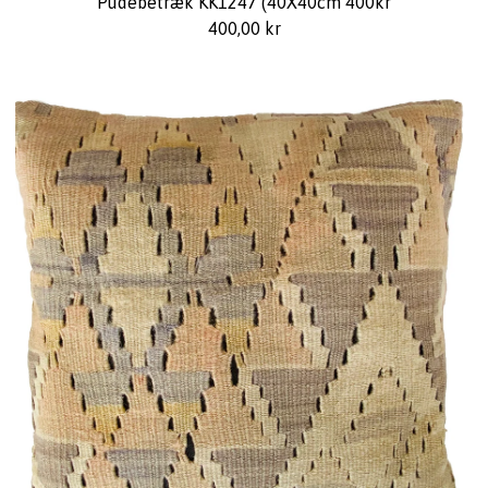
Pudebetræk KK1247 (40X40cm 400kr
400,00
kr